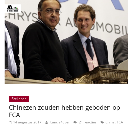
Stellantis
Chinezen zouden hebben geboden op
FCA
,
14 augustus 2017
Lancia4Ever
21 reacties
China
FCA