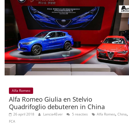
Alfa Romeo
Alfa Romeo Giulia en Stelvio
Quadrifoglio debuteren in China
,
,
26 april 2018
Lancia4Ever
5 reacties
Alfa Romeo
China
FCA