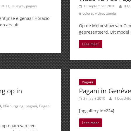
,
,
2011
Huayra
pagani
13 september 2010
Il Q
,
,
tricolore
video
zonda
gentijnse eigenaar Horacio
ercars uit
Op de Motorshow van Genè
gepresenteerd. Dit model i
Lees meer
Pagani
g op in
Pagani in Genèv
3 maart 2010
Il Quadrif
,
,
,
0
Nürburgring
pagani
Pagani
[nggallery id=224]
Lees meer
t op naam van een