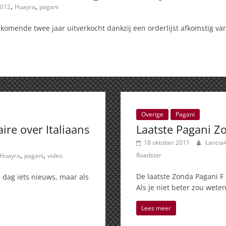
,
,
012
Huayra
pagani
komende twee jaar uitverkocht dankzij een orderlijst afkomstig v
Overige
Pagani
re over Italiaans
Laatste Pagani Z
18 oktober 2011
Lancia
,
,
Roadster
Huayra
pagani
video
De laatste Zonda Pagani F
 dag iets nieuws, maar als
Als je niet beter zou wete
Lees meer