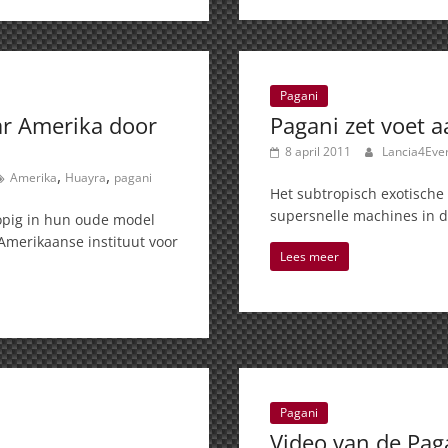
Pagani
ar Amerika door
Pagani zet voet 
8 april 2011
Lancia4Eve
,
,
Amerika
Huayra
pagani
Het subtropisch exotische
supersnelle machines in d
opig in hun oude model
 Amerikaanse instituut voor
Lees meer
Pagani
Video van de Pag