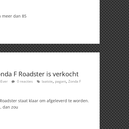
an meer dan 85
onda F Roadster is verkocht
,
,
4Ever
0 reacties
laatste
pagani
Zonda F
 Roadster staat klaar om afgeleverd te worden.
n, dan zou