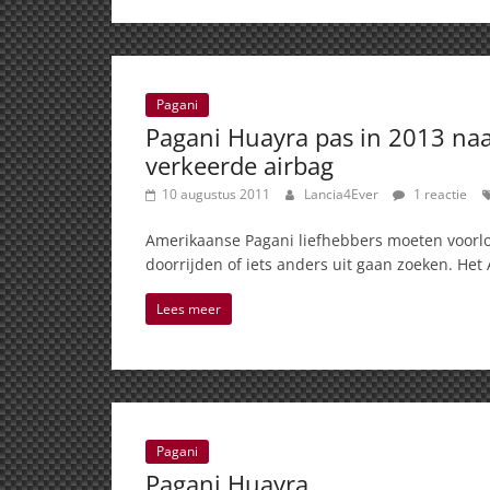
Pagani
Pagani Huayra pas in 2013 na
verkeerde airbag
10 augustus 2011
Lancia4Ever
1 reactie
Amerikaanse Pagani liefhebbers moeten voorl
doorrijden of iets anders uit gaan zoeken. Het
Lees meer
Pagani
Pagani Huayra