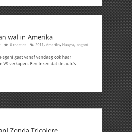
aan wal in Amerika
,
,
,
r
0 reacties
2011
Amerika
Huayra
pagani
 Pagani gaat vanaf vandaag ook haar
e VS verkopen. Een teken dat de auto’s
ani Zonda Tricolore