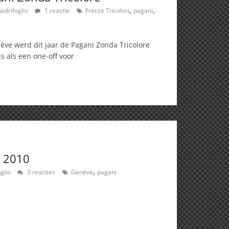
,
,
uadrifoglio
1 reactie
Frecce Tricolori
pagani
ve werd dit jaar de Pagani Zonda Tricolore
s als een one-off voor
e 2010
,
oglio
3 reacties
Genève
pagani