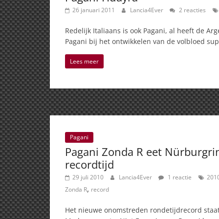
26 januari 2011
Lancia4Ever
2 reacties
Redelijk Italiaans is ook Pagani, al heeft de Ar
Pagani bij het ontwikkelen van de volbloed sup
Lees meer
Pagani
Pagani Zonda R eet Nürburgrin
recordtijd
29 juli 2010
Lancia4Ever
1 reactie
201
,
Zonda R
record
Het nieuwe onomstreden rondetijdrecord staa