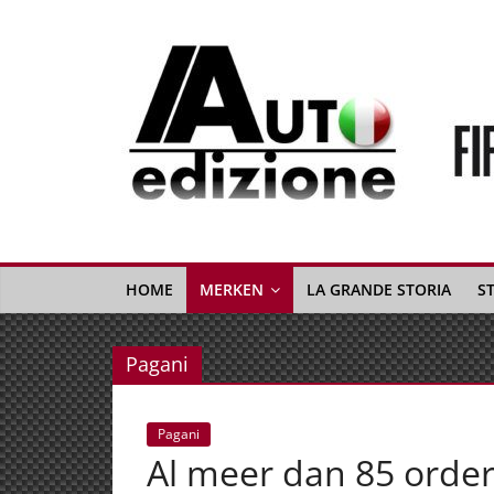
Spring
naar
inhoud
Auto
Edizione
La
Gazetta
HOME
MERKEN
LA GRANDE STORIA
S
dell'Automobile
Italiana
Pagani
|
Italiaans
autonieuws
Pagani
&
Al meer dan 85 order
lifestyle