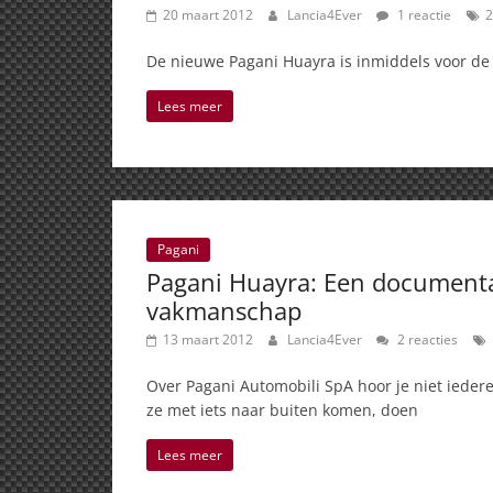
20 maart 2012
Lancia4Ever
1 reactie
2
De nieuwe Pagani Huayra is inmiddels voor de 
Lees meer
Pagani
Pagani Huayra: Een documentai
vakmanschap
13 maart 2012
Lancia4Ever
2 reacties
Over Pagani Automobili SpA hoor je niet iedere
ze met iets naar buiten komen, doen
Lees meer