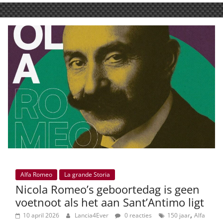
Alfa Romeo
La grande Storia
Nicola Romeo’s geboortedag is geen
voetnoot als het aan Sant’Antimo ligt
,
10 april 2026
Lancia4Ever
0 reacties
150 jaar
Alfa