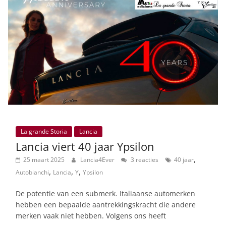
La grande Storia
Lancia
Lancia viert 40 jaar Ypsilon
,
25 maart 2025
Lancia4Ever
3 reacties
40 jaar
,
,
,
Autobianchi
Lancia
Y
Ypsilon
De potentie van een submerk. Italiaanse automerken
hebben een bepaalde aantrekkingskracht die andere
merken vaak niet hebben. Volgens ons heeft