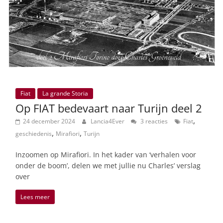
Fiat
La grande Storia
Op FIAT bedevaart naar Turijn deel 2
,
24 december 2024
Lancia4Ever
3 reacties
Fiat
,
,
geschiedenis
Mirafiori
Turijn
Inzoomen op Mirafiori. In het kader van ‘verhalen voor
onder de boom’, delen we met jullie nu Charles’ verslag
over
Lees meer