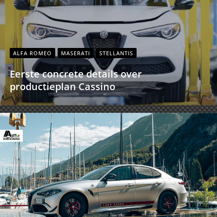
ALFA ROMEO
MASERATI
STELLANTIS
Eerste concrete details over
productieplan Cassino