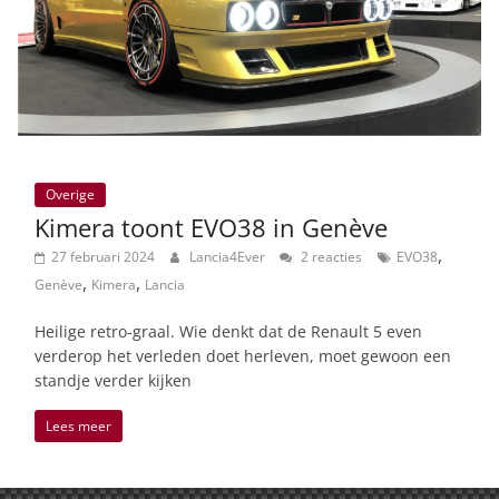
Overige
Kimera toont EVO38 in Genève
,
27 februari 2024
Lancia4Ever
2 reacties
EVO38
,
,
Genève
Kimera
Lancia
Heilige retro-graal. Wie denkt dat de Renault 5 even
verderop het verleden doet herleven, moet gewoon een
standje verder kijken
Lees meer