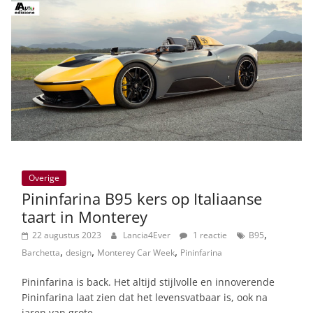
Overige
Pininfarina B95 kers op Italiaanse
taart in Monterey
,
22 augustus 2023
Lancia4Ever
1 reactie
B95
,
,
,
Barchetta
design
Monterey Car Week
Pininfarina
Pininfarina is back. Het altijd stijlvolle en innoverende
Pininfarina laat zien dat het levensvatbaar is, ook na
jaren van grote