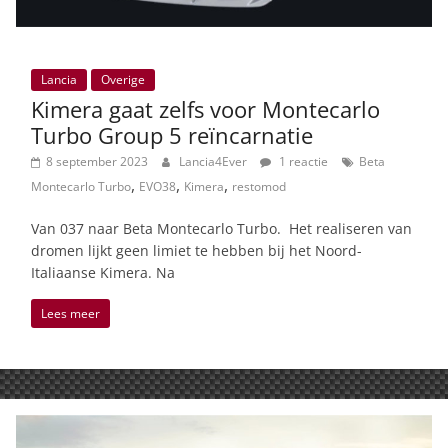
Lancia
Overige
Kimera gaat zelfs voor Montecarlo
Turbo Group 5 reïncarnatie
8 september 2023
Lancia4Ever
1 reactie
Beta
,
,
,
Montecarlo Turbo
EVO38
Kimera
restomod
Van 037 naar Beta Montecarlo Turbo. Het realiseren van
dromen lijkt geen limiet te hebben bij het Noord-
Italiaanse Kimera. Na
Lees meer