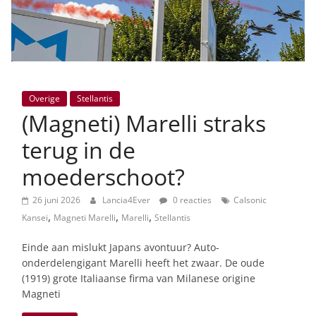
Overige
Stellantis
(Magneti) Marelli straks
terug in de
moederschoot?
26 juni 2026
Lancia4Ever
0 reacties
Calsonic
,
,
,
Kansei
Magneti Marelli
Marelli
Stellantis
Einde aan mislukt Japans avontuur? Auto-
onderdelengigant Marelli heeft het zwaar. De oude
(1919) grote Italiaanse firma van Milanese origine
Magneti