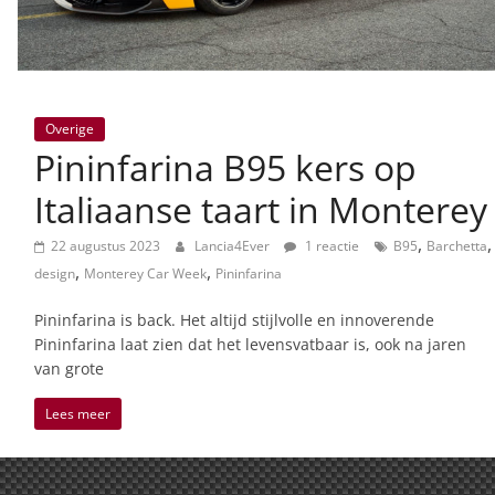
Overige
Pininfarina B95 kers op
Italiaanse taart in Monterey
,
,
22 augustus 2023
Lancia4Ever
1 reactie
B95
Barchetta
,
,
design
Monterey Car Week
Pininfarina
Pininfarina is back. Het altijd stijlvolle en innoverende
Pininfarina laat zien dat het levensvatbaar is, ook na jaren
van grote
Lees meer