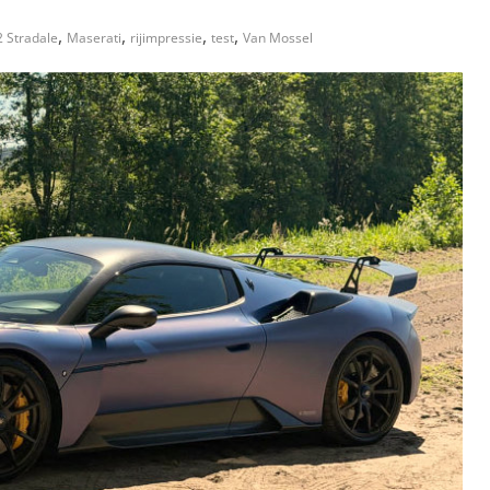
,
,
,
,
 Stradale
Maserati
rijimpressie
test
Van Mossel