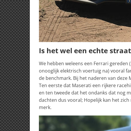
Is het wel een echte straa
We hebben weleens een Ferrari gereden (
onooglijk elektrisch voertuig na) vooral f
de benchmark. Bij het naderen van deze 
Ten eerste dat Maserati een rijkere raceh
en ten tweede dat het ondanks dat nog ma
dachten dus vooral; Hopelijk kan het zich
merk.