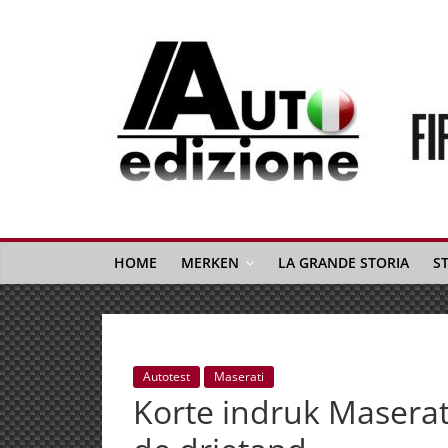
Spring
naar
inhoud
Auto
Edizione
La
Gazetta
HOME
MERKEN
LA GRANDE STORIA
S
dell'Automobile
Italiana
|
Italiaans
Autotest
Maserati
autonieuws
Korte indruk Maserat
&
lifestyle