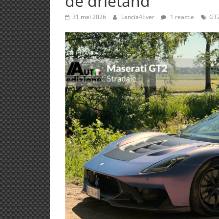
de drietand
31 mei 2026
Lancia4Ever
1 reactie
GT2