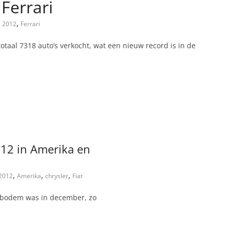
Ferrari
,
2012
Ferrari
 totaal 7318 auto’s verkocht, wat een nieuw record is in de
2012 in Amerika en
,
,
,
2012
Amerika
chrysler
Fiat
se bodem was in december, zo