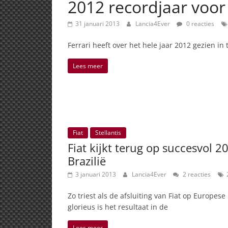
2012 recordjaar voor 
31 januari 2013
Lancia4Ever
0 reacties
Ferrari heeft over het hele jaar 2012 gezien in
Lees meer
Fiat
Stellantis
Fiat kijkt terug op succesvol 
Brazilië
3 januari 2013
Lancia4Ever
2 reacties
Zo triest als de afsluiting van Fiat op Europe
glorieus is het resultaat in de
Lees meer