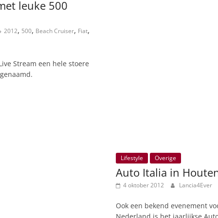
met leuke 500
,
,
,
,
2012
500
Beach Cruiser
Fiat
 Live Stream een hele stoere
r genaamd.
Lifestyle
Overige
Auto Italia in Houte
4 oktober 2012
Lancia4Ever
Ook een bekend evenement voor
Nederland is het jaarlijkse Au