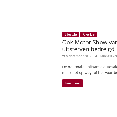
Lifestyle
Overige
Ook Motor Show van
uitsterven bedreigd
5 december 2012
Lancia4Eve
De nationale Italiaanse autosa
maar net op weg, of het voortb
Lees meer