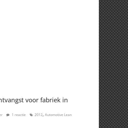
ntvangst voor fabriek in
,
er
1 reactie
2012
Automotive Lean