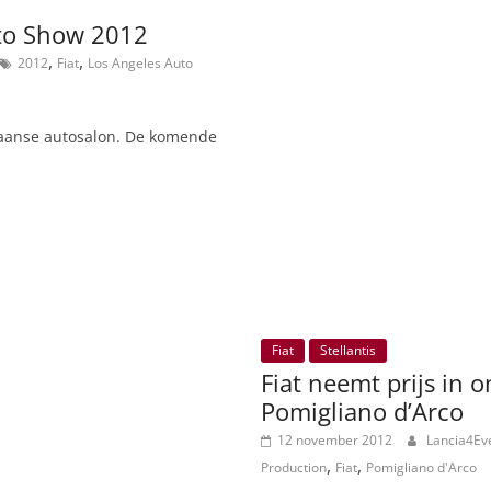
uto Show 2012
,
,
2012
Fiat
Los Angeles Auto
ikaanse autosalon. De komende
Fiat
Stellantis
Fiat neemt prijs in o
Pomigliano d’Arco
12 november 2012
Lancia4Ev
,
,
Production
Fiat
Pomigliano d'Arco