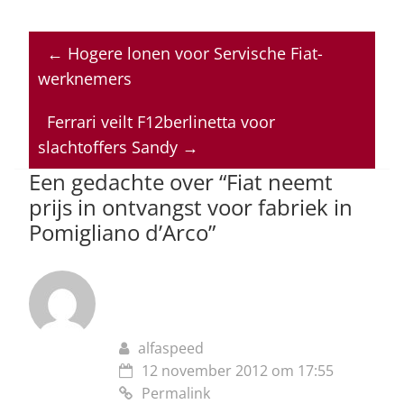
h
a
n
h
m
at
c
k
re
ai
←
Hogere lonen voor Servische Fiat-
s
e
e
a
l
werknemers
A
b
dI
d
p
o
n
s
Ferrari veilt F12berlinetta voor
slachtoffers Sandy
→
p
o
Een gedachte over “
Fiat neemt
k
prijs in ontvangst voor fabriek in
Pomigliano d’Arco
”
alfaspeed
12 november 2012 om 17:55
Permalink