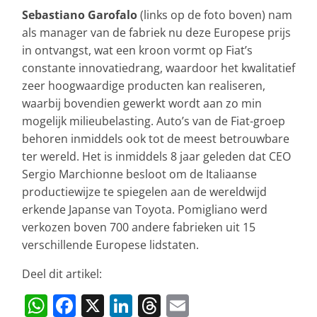
Sebastiano Garofalo
(links op de foto boven) nam
als manager van de fabriek nu deze Europese prijs
in ontvangst, wat een kroon vormt op Fiat’s
constante innovatiedrang, waardoor het kwalitatief
zeer hoogwaardige producten kan realiseren,
waarbij bovendien gewerkt wordt aan zo min
mogelijk milieubelasting. Auto’s van de Fiat-groep
behoren inmiddels ook tot de meest betrouwbare
ter wereld. Het is inmiddels 8 jaar geleden dat CEO
Sergio Marchionne besloot om de Italiaanse
productiewijze te spiegelen aan de wereldwijd
erkende Japanse van Toyota. Pomigliano werd
verkozen boven 700 andere fabrieken uit 15
verschillende Europese lidstaten.
Deel dit artikel:
W
F
X
Li
T
E