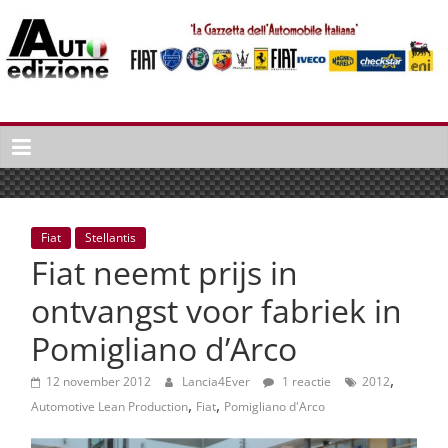
Spring
naar
inhoud
Auto
Edizione
La
Gazetta
dell'Automobile
Fiat
Stellantis
Italiana
Fiat neemt prijs in
|
Italiaans
ontvangst voor fabriek in
autonieuws
Pomigliano d’Arco
&
lifestyle
,
12 november 2012
Lancia4Ever
1 reactie
2012
,
,
Automotive Lean Production
Fiat
Pomigliano d'Arco