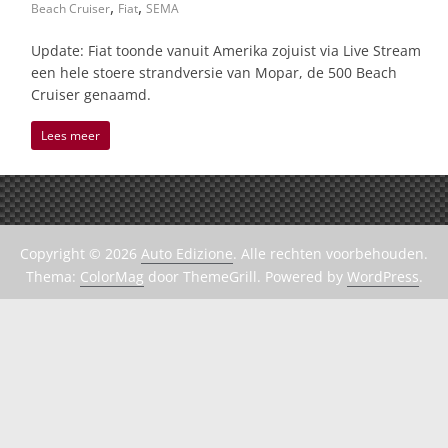
,
,
Beach Cruiser
Fiat
SEMA
Update: Fiat toonde vanuit Amerika zojuist via Live Stream
een hele stoere strandversie van Mopar, de 500 Beach
Cruiser genaamd.
Lees meer
Copyright © 2026
Auto Edizione
. Alle rechten voorbehouden.
Thema:
ColorMag
door ThemeGrill. Powered by
WordPress
.