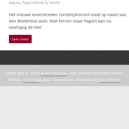
,
,
pagani
Pagani Zonda R
record
Het nieuwe onomstreden rondetijdrecord staat op naam van
een Modenese auto. Niet Ferrari maar Pagani kan nu
voorlopig de titel
Lees meer
Copyright © 2026
Auto Edizione
. Alle rechten voorbehouden.
Thema:
ColorMag
door ThemeGrill. Powered by
WordPress
.