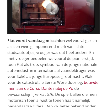
Fiat wordt vandaag misschien
wel vooral gezien
als een weinig imponerend merk van lichte
stadsautootjes, vroeger was dat heel anders. En
met vroeger bedoelen we vooral de pionierstijd,
toen Fiat als trots symbool van de jonge nationale
auto-industrie internationaal vaandeldrager was
voor Italië als jonge Europese grootmacht. Vlak
voor de catastrofale Eerste Wereldoorlog,
bouwde
men aan de Corso Dante nabij de Po
de
onwaarschijnlijke Fiat S76. De spierballen die men
motorisch toen al wist te tonen haalt namelijk
hedendaagse cijfers. De S76, beter bekend onder