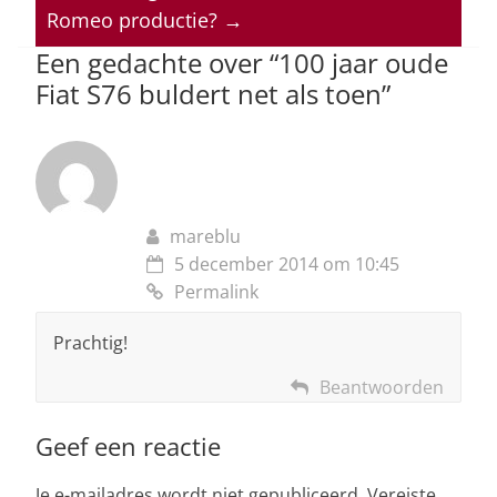
Romeo productie?
→
p
o
Een gedachte over “
100 jaar oude
k
Fiat S76 buldert net als toen
”
mareblu
5 december 2014 om 10:45
Permalink
Prachtig!
Beantwoorden
Geef een reactie
Je e-mailadres wordt niet gepubliceerd.
Vereiste