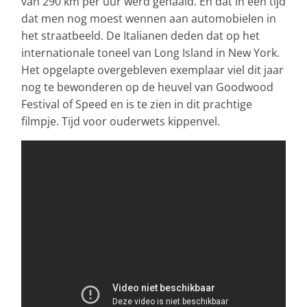
van 290 km per uur werd gehaald. En dat in een tijd
dat men nog moest wennen aan automobielen in
het straatbeeld. De Italianen deden dat op het
internationale toneel van Long Island in New York.
Het opgelapte overgebleven exemplaar viel dit jaar
nog te bewonderen op de heuvel van Goodwood
Festival of Speed en is te zien in dit prachtige
filmpje. Tijd voor ouderwets kippenvel.