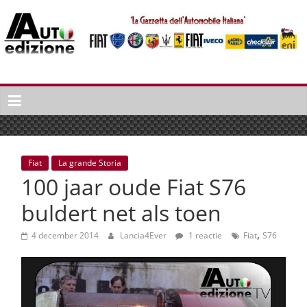
Spring
naar
inhoud
Auto
Edizione
La
Gazetta
dell'Automobile
Fiat
La grande Storia
Italiana
100 jaar oude Fiat S76
|
Italiaans
buldert net als toen
autonieuws
,
&
4 december 2014
Lancia4Ever
1 reactie
Fiat
S76
lifestyle