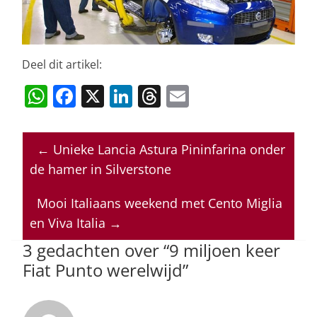
Deel dit artikel:
W
F
X
Li
T
E
h
a
n
h
m
at
c
k
re
ai
←
Unieke Lancia Astura Pininfarina onder
s
e
e
a
l
de hamer in Silverstone
A
b
dI
d
p
o
n
s
Mooi Italiaans weekend met Cento Miglia
en Viva Italia
→
p
o
3 gedachten over “
9 miljoen keer
k
Fiat Punto werelwijd
”