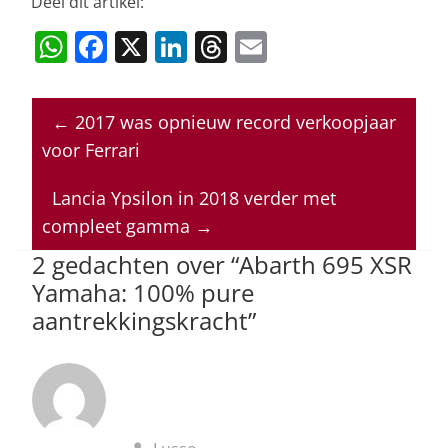
Deel dit artikel:
W
F
X
Li
T
E
h
a
n
h
m
at
c
k
re
ai
←
2017 was opnieuw record verkoopjaar
s
e
e
a
l
voor Ferrari
A
b
dI
d
p
o
n
s
Lancia Ypsilon in 2018 verder met
compleet gamma
→
p
o
2 gedachten over “
Abarth 695 XSR
k
Yamaha: 100% pure
aantrekkingskracht
”