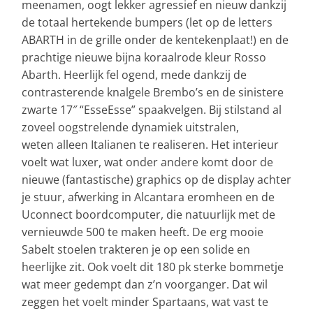
meenamen, oogt lekker agressief en nieuw dankzij
de totaal hertekende bumpers (let op de letters
ABARTH in de grille onder de kentekenplaat!) en de
prachtige nieuwe bijna koraalrode kleur Rosso
Abarth. Heerlijk fel ogend, mede dankzij de
contrasterende knalgele Brembo’s en de sinistere
zwarte 17″ “EsseEsse” spaakvelgen. Bij stilstand al
zoveel oogstrelende dynamiek uitstralen,
weten alleen Italianen te realiseren. Het interieur
voelt wat luxer, wat onder andere komt door de
nieuwe (fantastische) graphics op de display achter
je stuur, afwerking in Alcantara eromheen en de
Uconnect boordcomputer, die natuurlijk met de
vernieuwde 500 te maken heeft. De erg mooie
Sabelt stoelen trakteren je op een solide en
heerlijke zit. Ook voelt dit 180 pk sterke bommetje
wat meer gedempt dan z’n voorganger. Dat wil
zeggen het voelt minder Spartaans, wat vast te