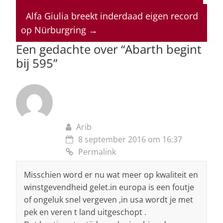
s
e
e
a
l
A
b
dI
d
Alfa Giulia breekt inderdaad eigen record
p
o
n
s
op Nürburgring
→
p
o
Een gedachte over “
Abarth begint
bij 595
”
k
Arib
8 september 2016 om 16:37
Permalink
Misschien word er nu wat meer op kwaliteit en
winstgevendheid gelet.in europa is een foutje
of ongeluk snel vergeven ,in usa wordt je met
pek en veren t land uitgeschopt .