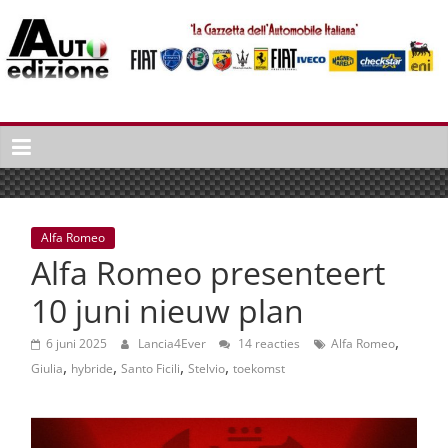
Spring
naar
inhoud
Auto
Edizione
La
Gazetta
dell'Automobile
Alfa Romeo
Italiana
Alfa Romeo presenteert
|
Italiaans
10 juni nieuw plan
autonieuws
,
&
6 juni 2025
Lancia4Ever
14 reacties
Alfa Romeo
,
,
,
,
lifestyle
Giulia
hybride
Santo Ficili
Stelvio
toekomst