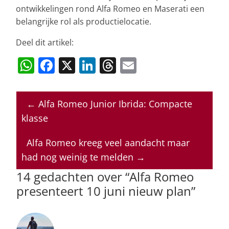
ontwikkelingen rond Alfa Romeo en Maserati een
belangrijke rol als productielocatie.
Deel dit artikel:
W
F
X
Li
T
E
h
a
n
h
m
at
c
k
re
ai
←
Alfa Romeo Junior Ibrida: Compacte
s
e
e
a
l
klasse
A
b
dI
d
p
o
n
s
Alfa Romeo kreeg veel aandacht maar
had nog weinig te melden
→
p
o
14 gedachten over “
Alfa Romeo
k
presenteert 10 juni nieuw plan
”