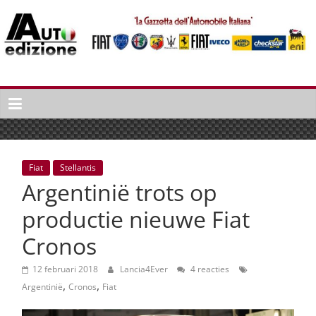
Spring
naar
inhoud
Auto
Edizione
La
Gazetta
dell'Automobile
Fiat
Stellantis
Italiana
Argentinië trots op
|
Italiaans
productie nieuwe Fiat
autonieuws
Cronos
&
lifestyle
12 februari 2018
Lancia4Ever
4 reacties
,
,
Argentinië
Cronos
Fiat