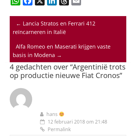
W
F
X
Li
T
E
h
a
n
h
m
at
c
k
re
ai
←
Lancia Stratos en Ferrari 412
s
e
e
a
l
reïncarneren in Italië
A
b
dI
d
p
o
n
s
Alfa Romeo en Maserati krijgen vaste
basis in Modena
→
p
o
4 gedachten over “
Argentinië trots
k
op productie nieuwe Fiat Cronos
”
hans
12 februari 2018 om 21:48
Permalink