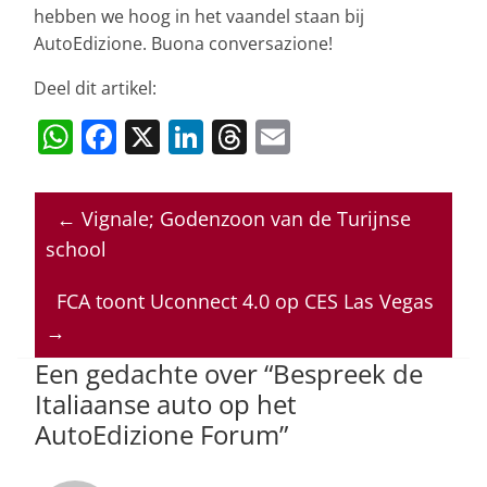
hebben we hoog in het vaandel staan bij
AutoEdizione. Buona conversazione!
Deel dit artikel:
W
F
X
Li
T
E
h
a
n
h
m
at
c
k
re
ai
←
Vignale; Godenzoon van de Turijnse
s
e
e
a
l
school
A
b
dI
d
p
o
n
s
FCA toont Uconnect 4.0 op CES Las Vegas
→
p
o
Een gedachte over “
Bespreek de
k
Italiaanse auto op het
AutoEdizione Forum
”