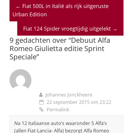
at
c
k
re
ai
←
Fiat 500L in Italië als rijk uitgeruste
s
e
e
a
l
Urban Edition
A
b
dI
d
p
o
n
s
Fiat 124 Spider vroegtijdig uitgelekt
→
p
o
9 gedachten over “
Debuut Alfa
Romeo Giulietta editie Sprint
k
Speciale
”
Johannes Jonckheere
22 september 2015 om 23:22
Permalink
Na 12 italiaanse auto’s waaronder 5 Alfa’s
(allen Fiat-Lancia- Alfa) bezorgt Alfa Romeo