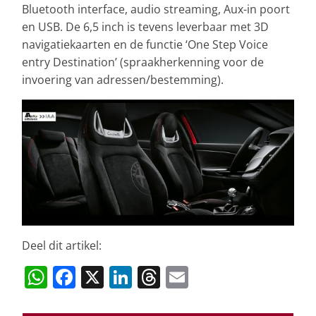
Bluetooth interface, audio streaming, Aux-in poort
en USB. De 6,5 inch is tevens leverbaar met 3D
navigatiekaarten en de functie ‘One Step Voice
entry Destination’ (spraakherkenning voor de
invoering van adressen/bestemming).
Deel dit artikel:
W
F
X
Li
T
E
h
a
n
h
m