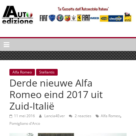
Spring
naar
inhoud
Auto
Edizione
La
Gazetta
dell'Automobile
Alfa Romeo
Stellantis
Italiana
Derde nieuwe Alfa
|
Italiaans
Romeo eind 2017 uit
autonieuws
Zuid-Italië
&
lifestyle
,
11 mei 2016
Lancia4Ever
2 reacties
Alfa Romeo
Pomigliano d'Arco