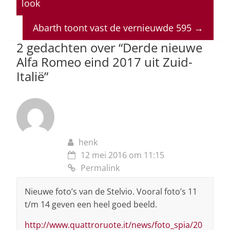
look
A
b
dI
d
p
o
n
s
Abarth toont vast de vernieuwde 595
→
p
o
2 gedachten over “
Derde nieuwe
Alfa Romeo eind 2017 uit Zuid-
k
Italië
”
henk
12 mei 2016 om 11:15
Permalink
Nieuwe foto’s van de Stelvio. Vooral foto’s 11
t/m 14 geven een heel goed beeld.
http://www.quattroruote.it/news/foto_spia/20