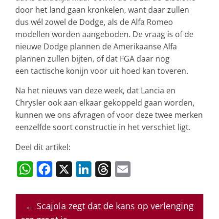
door het land gaan kronkelen, want daar zullen
dus wél zowel de Dodge, als de Alfa Romeo
modellen worden aangeboden. De vraag is of de
nieuwe Dodge plannen de Amerikaanse Alfa
plannen zullen bijten, of dat FGA daar nog
een tactische konijn voor uit hoed kan toveren.
Na het nieuws van deze week, dat Lancia en
Chrysler ook aan elkaar gekoppeld gaan worden,
kunnen we ons afvragen of voor deze twee merken
eenzelfde soort constructie in het verschiet ligt.
Deel dit artikel:
W
F
X
Li
T
E
h
a
n
h
m
at
c
k
re
ai
←
Scajola zegt dat de kans op verlenging
s
e
e
a
l