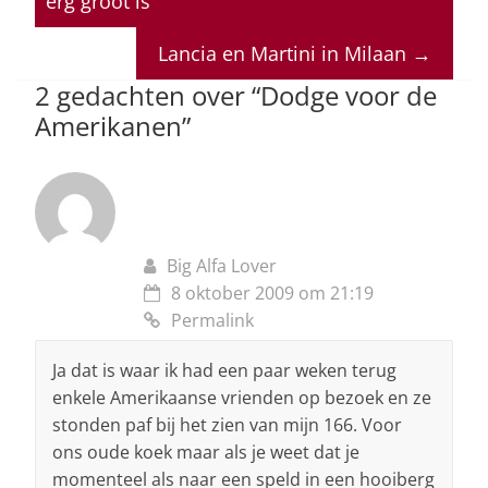
erg groot is
A
b
dI
d
p
o
n
s
Lancia en Martini in Milaan
→
p
o
2 gedachten over “
Dodge voor de
Amerikanen
”
k
Big Alfa Lover
8 oktober 2009 om 21:19
Permalink
Ja dat is waar ik had een paar weken terug
enkele Amerikaanse vrienden op bezoek en ze
stonden paf bij het zien van mijn 166. Voor
ons oude koek maar als je weet dat je
momenteel als naar een speld in een hooiberg