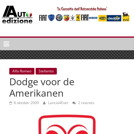
Spring
naar
inhoud
Auto
Edizione
La
Gazetta
dell'Automobile
Alfa Romeo
Stellantis
Italiana
Dodge voor de
|
Italiaans
Amerikanen
autonieuws
&
8 oktober 2009
Lancia4Ever
2 reacties
lifestyle