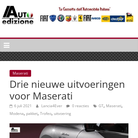
Spring
naar
inhoud
Auto
Edizione
La
Gazetta
dell'Automobile
Maserati
Italiana
Drie nieuwe uitvoeringen
|
Italiaans
voor Maserati
autonieuws
,
,
&
6 juli 2021
Lancia4Ever
0 reacties
GT
Maserati
,
,
,
lifestyle
Modena
pakket
Trofeo
uitvoering