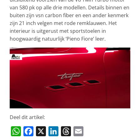
van 580 pk op alle drie modellen. Details binnen en
buiten zijn vsn carbon fiber en een ander kenmerk
zijn 21 inch velgen met rode remklauwen. Het
interieur is uitgerust met sportstoelen in
hoogwaardig natuurlijk ‘Pieno Fiore’ leer.
Deel dit artikel:
W
F
X
Li
T
E