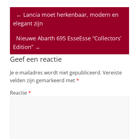
h
a
n
h
m
at
c
k
re
ai
←
Lancia moet herkenbaar, modern en
s
e
e
a
l
elegant zijn
A
b
dI
d
p
o
n
s
Nieuwe Abarth 695 EsseEsse “Collectors’
Edition”
→
p
o
k
Geef een reactie
Je e-mailadres wordt niet gepubliceerd.
Vereiste
velden zijn gemarkeerd met
*
Reactie
*