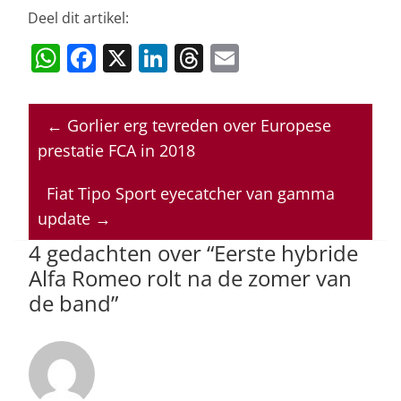
Deel dit artikel:
W
F
X
Li
T
E
h
a
n
h
m
at
c
k
re
ai
←
Gorlier erg tevreden over Europese
s
e
e
a
l
prestatie FCA in 2018
A
b
dI
d
p
o
n
s
Fiat Tipo Sport eyecatcher van gamma
update
→
p
o
4 gedachten over “
Eerste hybride
k
Alfa Romeo rolt na de zomer van
de band
”