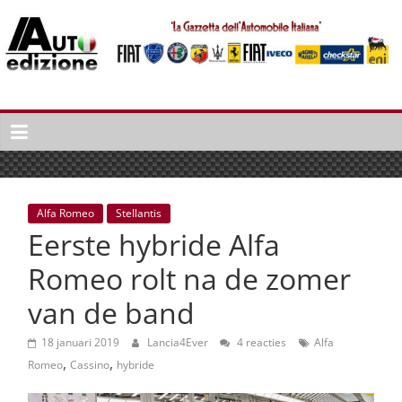
Spring
naar
inhoud
Auto
Edizione
La
Gazetta
dell'Automobile
Alfa Romeo
Stellantis
Italiana
Eerste hybride Alfa
|
Italiaans
Romeo rolt na de zomer
autonieuws
van de band
&
lifestyle
18 januari 2019
Lancia4Ever
4 reacties
Alfa
,
,
Romeo
Cassino
hybride