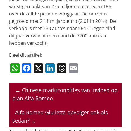
winst gemaakt van 235 miljoen euro tegen 186
over dezelfde periode vorig jaar. De omzet is
gegroeid met 2,11 miljard euro (2,01 in 2014). De
verkoop is met 363 auto’s naar 5643. Tegen eind
dit jaar verwacht men rond de 7700 auto’s te
hebben verkocht.
Deel dit artikel:
W
F
X
Li
T
E
h
a
n
h
m
at
c
k
re
ai
←
Chinese marktcondities van invloed op
s
e
e
a
l
plan Alfa Romeo
A
b
dI
d
p
o
n
s
Alfa Romeo Giulietta opvolger ook als
sedan?
→
p
o