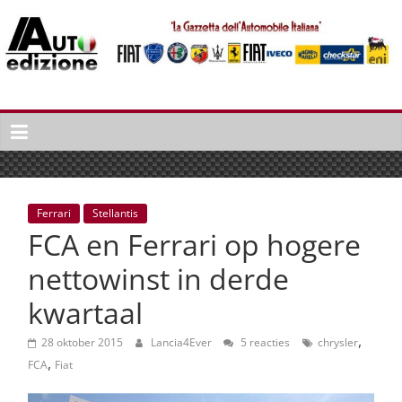
Spring
naar
inhoud
Auto
Edizione
La
Gazetta
dell'Automobile
Ferrari
Stellantis
Italiana
FCA en Ferrari op hogere
|
Italiaans
nettowinst in derde
autonieuws
kwartaal
&
lifestyle
,
28 oktober 2015
Lancia4Ever
5 reacties
chrysler
,
FCA
Fiat