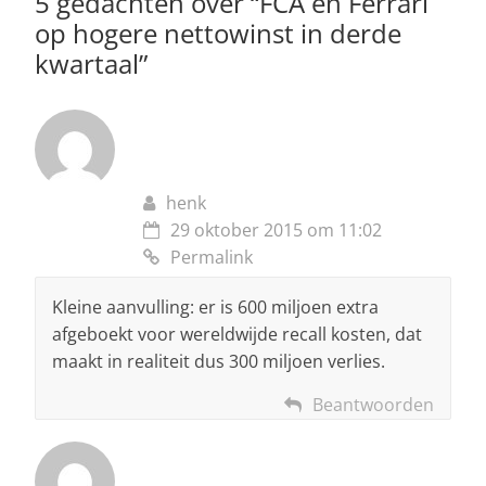
5 gedachten over “
FCA en Ferrari
k
op hogere nettowinst in derde
kwartaal
”
henk
29 oktober 2015 om 11:02
Permalink
Kleine aanvulling: er is 600 miljoen extra
afgeboekt voor wereldwijde recall kosten, dat
maakt in realiteit dus 300 miljoen verlies.
Beantwoorden