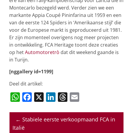
ere van een rally-kampioenschap voor Lancia die in
Montecarlo bezegeld werd. Verder zien we een
markante Appia Coupé Pininfarina uit 1959 en een
van de eerste 124 Spiders in ‘Amerikaanse stijl’ die
voor de Europese markt is geproduceerd uit 1981.
Er zijn momenteel overigens nog meer projecten
in ontwikkeling. FCA Heritage toont deze creaties
op het
Automotoretrò
dat dit weekend gaande is
in Turijn.
[nggallery id=1199]
Deel dit artikel:
W
F
X
Li
T
E
h
a
n
h
m
at
c
k
re
ai
←
Stabiele eerste verkoopmaand FCA in
s
e
e
a
l
Italië