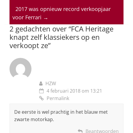
A
b
dI
d
p
o
n
s
2017 was opnieuw record verkoopjaar
voor Ferrari
→
p
o
2 gedachten over “
FCA Heritage
k
knapt zelf klassiekers op en
verkoopt ze
”
HZW
4 februari 2018 om 13:21
Permalink
De eerste is wel prachtig in het blauw met
zwarte motorkap.
Beantwoorden