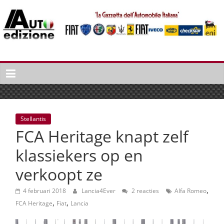
Spring
naar
inhoud
Auto
Edizione
La
Gazetta
dell'Automobile
Stellantis
Italiana
FCA Heritage knapt zelf
|
Italiaans
klassiekers op en
autonieuws
verkoopt ze
&
lifestyle
,
4 februari 2018
Lancia4Ever
2 reacties
Alfa Romeo
,
,
FCA Heritage
Fiat
Lancia