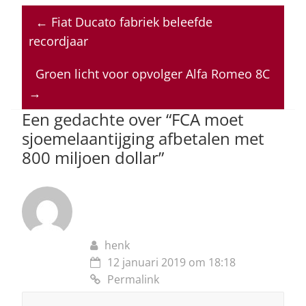
at
c
k
re
ai
←
Fiat Ducato fabriek beleefde
s
e
e
a
l
recordjaar
A
b
dI
d
p
o
n
s
Groen licht voor opvolger Alfa Romeo 8C
→
p
o
Een gedachte over “
FCA moet
k
sjoemelaantijging afbetalen met
800 miljoen dollar
”
henk
12 januari 2019 om 18:18
Permalink