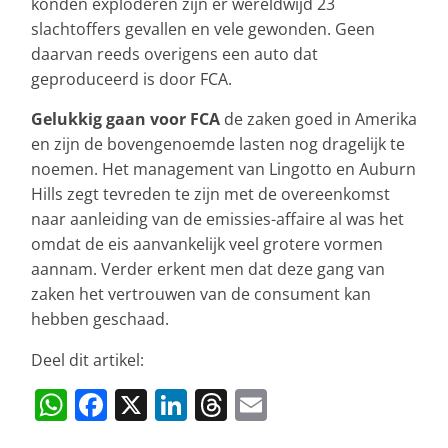
konden exploderen zijn er wereldwijd 23
slachtoffers gevallen en vele gewonden. Geen
daarvan reeds overigens een auto dat
geproduceerd is door FCA.
Gelukkig gaan voor FCA
de zaken goed in Amerika
en zijn de bovengenoemde lasten nog dragelijk te
noemen. Het management van Lingotto en Auburn
Hills zegt tevreden te zijn met de overeenkomst
naar aanleiding van de emissies-affaire al was het
omdat de eis aanvankelijk veel grotere vormen
aannam. Verder erkent men dat deze gang van
zaken het vertrouwen van de consument kan
hebben geschaad.
Deel dit artikel:
W
F
X
Li
T
E
h
a
n
h
m