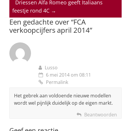
p
o
n
s
Driessen Alfa Romeo geeft Italiaans
feestje rond 4C
→
p
o
Een gedachte over “
FCA
k
verkoopcijfers april 2014
”
Lusso
6 mei 2014 om 08:11
Permalink
Het gebrek aan voldoende nieuwe modellen
wordt wel pijnlijk duidelijk op de eigen markt.
Beantwoorden
Geef een reactie