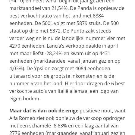
(+4.10) en heeft vanaf begin dit jaar gezien een
marktaandeel van 21,54%. De Panda is opnieuw de
best verkocht auto van het land met 8884
eenheden. De 500L volgt met 5879 stuks. De 500
staat op drie met 5372. De Punto zakt steeds
verder weg en is nu de landelijke nummer vier met
4270 eenheden. Lancia’s verkoop daalde in april
met maar liefst -28,24% en kwam uit op 4431
eenheden (marktaandeel vanaf januari gezien op
4,03%). De Ypsilon zorgt met 4084 eenheden
uiteraard voor de grootste inkomsten en is de
nummer 6 van het land. Hierdoor dragen de 6 best
verkochte auto’s van Italië allemaal een logo van
eigen bodem.
Maar dat is dan ook de enige
positieve noot, want
Alfa Romeo ziet ook opnieuw de verkoop opdrogen
met een schamele -6,63% en een laag aantal van
2776 eenheden (marktaandeel vanaf januari gezien