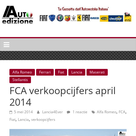
Spring
naar
inhoud
Auto
Edizione
La
Gazetta
dell'Automobile
Alfa Romeo
Ferrari
Fiat
Lancia
Maserati
Italiana
Stellantis
|
FCA verkoopcijfers april
Italiaans
autonieuws
2014
&
,
,
lifestyle
5 mei 2014
Lancia4Ever
1 reactie
Alfa Romeo
FCA
,
,
Fiat
Lancia
verkoopcijfers