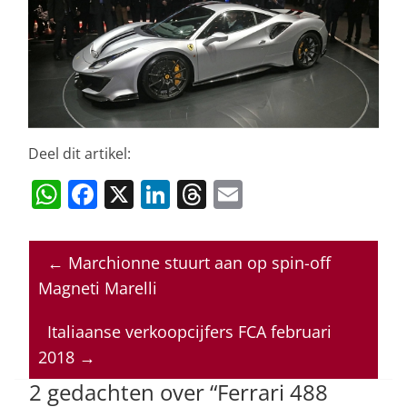
Deel dit artikel:
W
F
X
Li
T
E
h
a
n
h
m
at
c
k
re
ai
←
Marchionne stuurt aan op spin-off
s
e
e
a
l
Magneti Marelli
A
b
dI
d
p
o
n
s
Italiaanse verkoopcijfers FCA februari
2018
→
p
o
2 gedachten over “
Ferrari 488
k