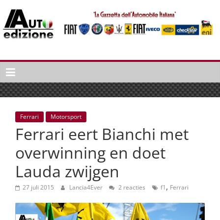
Spring
naar
inhoud
Auto
Edizione
La
Gazetta
dell'Automobile
Ferrari
Motorsport
Italiana
Ferrari eert Bianchi met
|
Italiaans
overwinning en doet
autonieuws
Lauda zwijgen
&
lifestyle
,
27 juli 2015
Lancia4Ever
2 reacties
f1
Ferrari