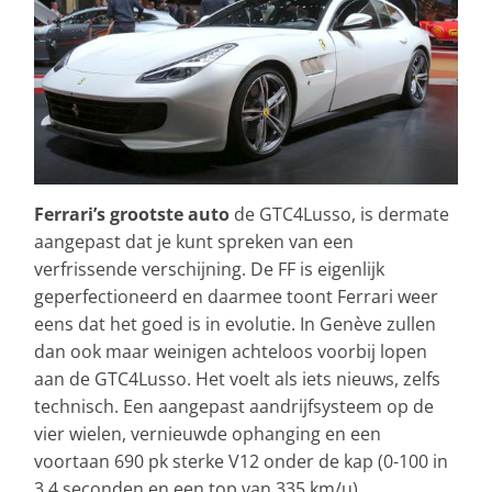
Ferrari’s grootste auto
de GTC4Lusso, is dermate
aangepast dat je kunt spreken van een
verfrissende verschijning. De FF is eigenlijk
geperfectioneerd en daarmee toont Ferrari weer
eens dat het goed is in evolutie. In Genève zullen
dan ook maar weinigen achteloos voorbij lopen
aan de GTC4Lusso. Het voelt als iets nieuws, zelfs
technisch. Een aangepast aandrijfsysteem op de
vier wielen, vernieuwde ophanging en een
voortaan 690 pk sterke V12 onder de kap (0-100 in
3,4 seconden en een top van 335 km/u).