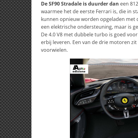
De SF90 Stradale is duurder dan
een 812 
waarmee het de eerste Ferrari is, die in s
kunnen opnieuw worden opgeladen met dan
een elektrische ondersteuning, maar is ge
De 4.0 V8 met dubbele turbo is goed voor 
erbij leveren. Een van de drie motoren zi
voorwielen.