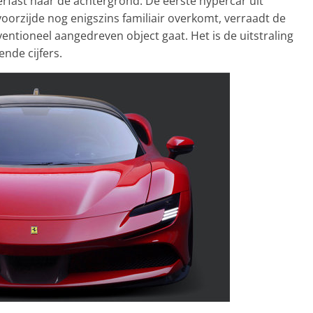
perfast naar de achtergrond. De eerste hypercar uit
voorzijde nog enigszins familiair overkomt, verraadt de
ntioneel aangedreven object gaat. Het is de uitstraling
nde cijfers.