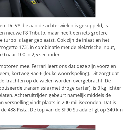
n. De V8 die aan de achterwielen is gekoppeld, is
ven nieuwe F8 Tributo, maar heeft een iets grotere
e turbo is lager geplaatst. Ook zijn de inlaat en het
‘Progetto 173’, in combinatie met de elektrische input,
n 0 naar 100 in 2,5 seconden.
motoren mee. Ferrari leert ons dat deze zijn voorzien
teem, kortweg Rac-E (leuke woordspeling). Dit zorgt dat
e de krachten op de wielen worden overgebracht. De
tiseerde transmissie (met droge carter), is 3 kg lichter
laten. Achteruitrijden gebeurt namelijk middels de
n versnelling vindt plaats in 200 milliseconden. Dat is
 de 488 Pista. De top van de SF90 Stradale ligt op 340 km