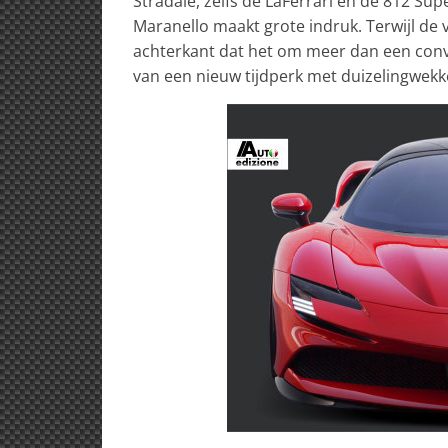
Stradale, zelfs de LaFerrari en de 812 Su
Maranello maakt grote indruk. Terwijl de 
achterkant dat het om meer dan een conve
van een nieuw tijdperk met duizelingwekke