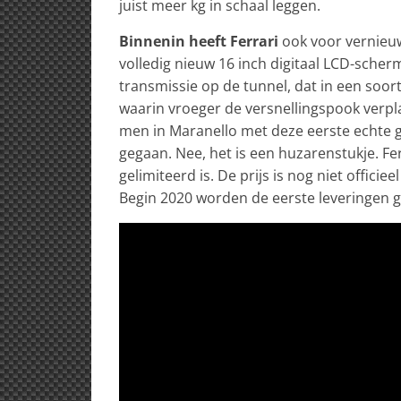
juist meer kg in schaal leggen.
Binnenin heeft Ferrari
ook voor vernieu
volledig nieuw 16 inch digitaal LCD-scher
transmissie op de tunnel, dat in een soor
waarin vroeger de versnellingspook verpla
men in Maranello met deze eerste echte ge
gegaan. Nee, het is een huzarenstukje. Fe
gelimiteerd is. De prijs is nog niet offic
Begin 2020 worden de eerste leveringen 