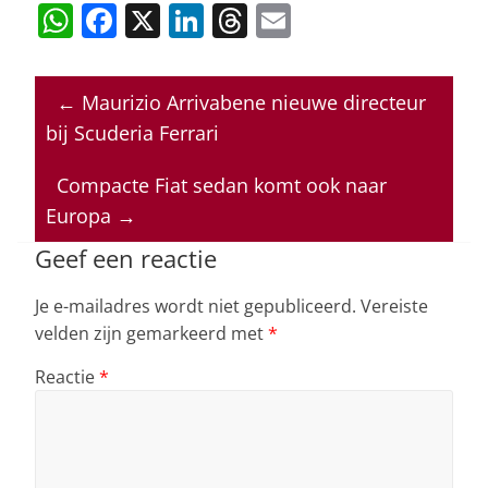
W
F
X
Li
T
E
h
a
n
h
m
at
c
k
re
ai
←
Maurizio Arrivabene nieuwe directeur
s
e
e
a
l
bij Scuderia Ferrari
A
b
dI
d
p
o
n
s
Compacte Fiat sedan komt ook naar
Europa
→
p
o
k
Geef een reactie
Je e-mailadres wordt niet gepubliceerd.
Vereiste
velden zijn gemarkeerd met
*
Reactie
*