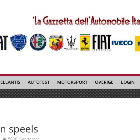
TELLANTIS
AUTOTEST
MOTORSPORT
OVERIGE
LOGIN
en speels
,
,
500X
Fiat
teaser