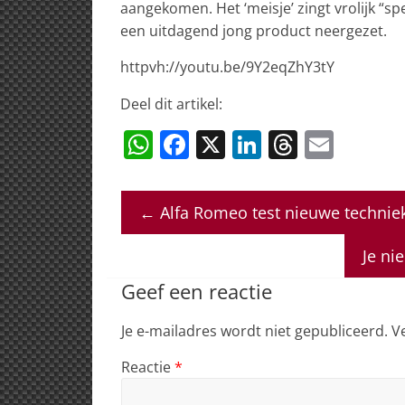
aangekomen. Het ‘meisje’ zingt vrolijk “spe
een uitdagend jong product neergezet.
httpvh://youtu.be/9Y2eqZhY3tY
Deel dit artikel:
W
F
X
Li
T
E
h
a
n
h
m
at
c
k
re
ai
←
Alfa Romeo test nieuwe techniek i
s
e
e
a
l
A
b
dI
d
Je ni
p
o
n
s
Geef een reactie
p
o
Je e-mailadres wordt niet gepubliceerd.
V
k
Reactie
*