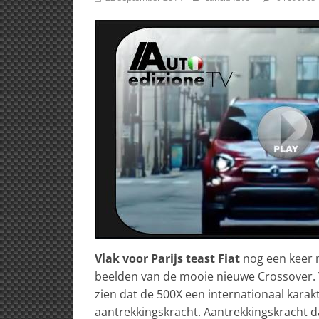
Vlak voor Parijs teast Fiat
nog een keer 
beelden van de mooie nieuwe Crossover. Vi
zien dat de 500X een internationaal karak
aantrekkingskracht. Aantrekkingskracht da