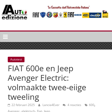
Spring
naar
inhoud
Auto
Edizione
La
Gazetta
dell'Automobile
Autotest
Italiana
FIAT 600e en Jeep
|
Italiaans
Avenger Electric:
autonieuws
volmaakte twee-eiige
&
lifestyle
tweeling
,
22 februari 2025
Lancia4Ever
4 reacties
600
,
,
,
Avenger
elektrisch
Fiat
Jeep