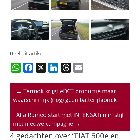
Deel dit artikel:
W
F
X
Li
T
E
h
a
n
h
m
at
c
k
re
ai
←
Termoli krijgt eDCT productie maar
s
e
e
a
l
waarschijnlijk (nog) geen batterijfabriek
A
b
dI
d
p
o
n
s
Alfa Romeo start met INTENSA lijn in stijl
met nieuwe campagne
→
p
o
4 gedachten over “
FIAT 600e en
k