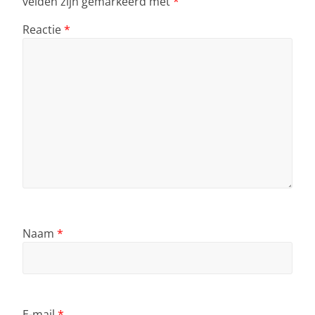
velden zijn gemarkeerd met
*
Reactie
*
Naam
*
E-mail
*