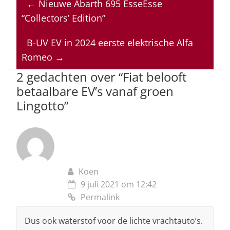
←
Nieuwe Abarth 695 EsseEsse
s
e
e
a
l
“Collectors’ Edition”
A
b
dI
d
p
o
n
s
B-UV EV in 2024 eerste elektrische Alfa
Romeo
→
p
o
2 gedachten over “
Fiat belooft
k
betaalbare EV’s vanaf groen
Lingotto
”
Koen
9 juli 2021 om 12:42
Permalink
Dus ook waterstof voor de lichte vrachtauto’s.