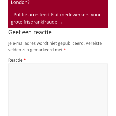
s
e
e
a
l
London?
A
b
dI
d
p
o
n
s
Politie arresteert Fiat medewerkers voor
grote frisdrankfraude
→
p
o
k
Geef een reactie
Je e-mailadres wordt niet gepubliceerd.
Vereiste
velden zijn gemarkeerd met
*
Reactie
*