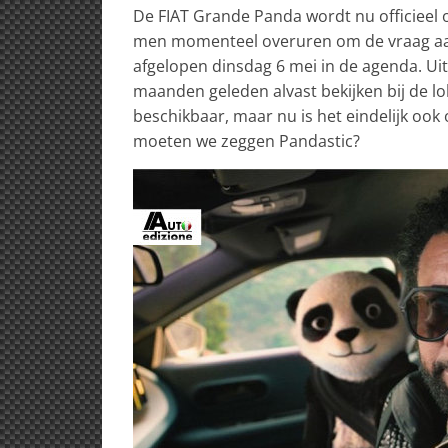
De FIAT Grande Panda wordt nu officieel o
men momenteel overuren om de vraag aan
afgelopen dinsdag 6 mei in de agenda. U
maanden geleden alvast bekijken bij de lo
beschikbaar, maar nu is het eindelijk ook 
moeten we zeggen Pandastic?