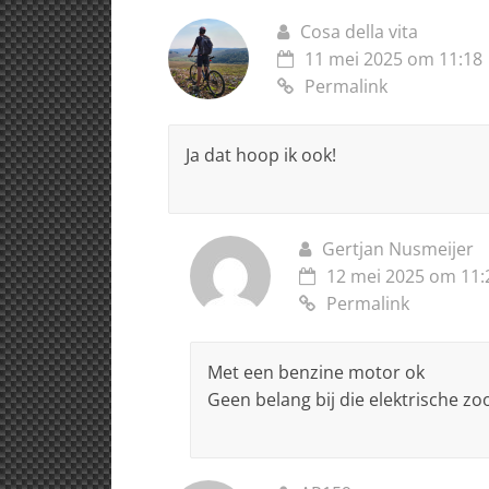
Cosa della vita
11 mei 2025 om 11:18
Permalink
Ja dat hoop ik ook!
Gertjan Nusmeijer
12 mei 2025 om 11:
Permalink
Met een benzine motor ok
Geen belang bij die elektrische zoo