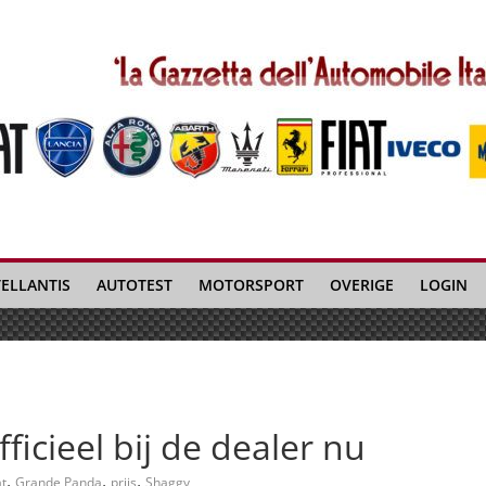
TELLANTIS
AUTOTEST
MOTORSPORT
OVERIGE
LOGIN
icieel bij de dealer nu
,
,
,
at
Grande Panda
prijs
Shaggy