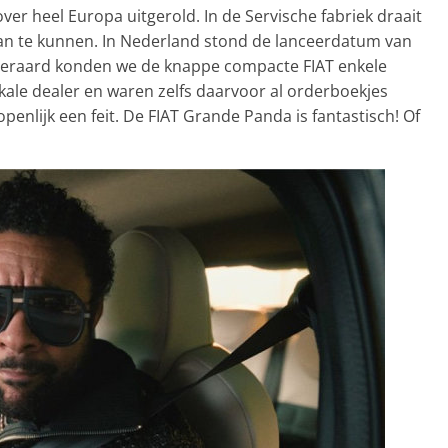
ver heel Europa uitgerold. In de Servische fabriek draait
 te kunnen. In Nederland stond de lanceerdatum van
iteraard konden we de knappe compacte FIAT enkele
kale dealer en waren zelfs daarvoor al orderboekjes
openlijk een feit. De FIAT Grande Panda is fantastisch! Of