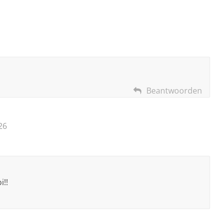
Beantwoorden
26
i!!