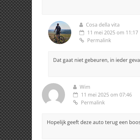
Cosa della vita
11 mei 2025 om 11:17
Permalink
Dat gaat niet gebeuren, in ieder geva
Wim
11 mei 2025 om 07:46
Permalink
Hopelijk geeft deze auto terug een boost