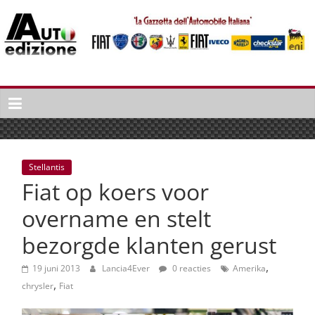
Spring
naar
inhoud
Auto
Edizione
La
Gazetta
dell'Automobile
Stellantis
Italiana
Fiat op koers voor
|
Italiaans
overname en stelt
autonieuws
bezorgde klanten gerust
&
lifestyle
,
19 juni 2013
Lancia4Ever
0 reacties
Amerika
,
chrysler
Fiat