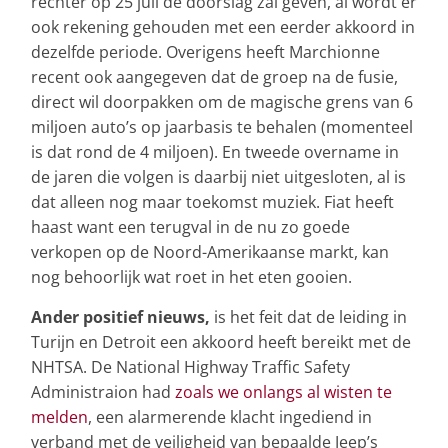
rechter op 25 juli de doorslag zal geven, al wordt er
ook rekening gehouden met een eerder akkoord in
dezelfde periode. Overigens heeft Marchionne
recent ook aangegeven dat de groep na de fusie,
direct wil doorpakken om de magische grens van 6
miljoen auto’s op jaarbasis te behalen (momenteel
is dat rond de 4 miljoen). En tweede overname in
de jaren die volgen is daarbij niet uitgesloten, al is
dat alleen nog maar toekomst muziek. Fiat heeft
haast want een terugval in de nu zo goede
verkopen op de Noord-Amerikaanse markt, kan
nog behoorlijk wat roet in het eten gooien.
Ander positief nieuws,
is het feit dat de leiding in
Turijn en Detroit een akkoord heeft bereikt met de
NHTSA. De National Highway Traffic Safety
Administraion had
zoals we onlangs al wisten te
melden
, een alarmerende klacht ingediend in
verband met de veiligheid van bepaalde Jeep’s