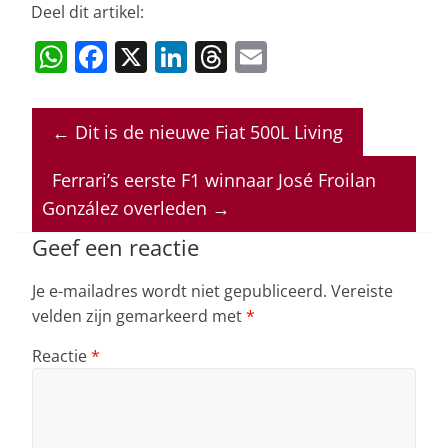
Deel dit artikel:
W
F
X
Li
T
E
h
a
n
h
m
at
c
k
re
ai
←
Dit is de nieuwe Fiat 500L Living
s
e
e
a
l
A
b
dI
d
Ferrari’s eerste F1 winnaar José Froilan
p
o
n
s
González overleden
→
p
o
Geef een reactie
k
Je e-mailadres wordt niet gepubliceerd.
Vereiste
velden zijn gemarkeerd met
*
Reactie
*