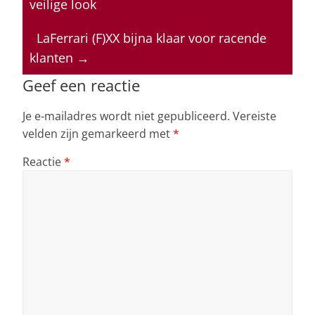
veilige look
A
b
dI
d
p
o
n
s
LaFerrari (F)XX bijna klaar voor racende
klanten
→
p
o
k
Geef een reactie
Je e-mailadres wordt niet gepubliceerd.
Vereiste
velden zijn gemarkeerd met
*
Reactie
*