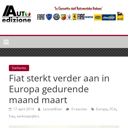
Spring
naar
inhoud
Auto
Edizione
La
Gazetta
dell'Automobile
Stellantis
Italiana
Fiat sterkt verder aan in
|
Italiaans
Europa gedurende
autonieuws
maand maart
&
lifestyle
,
,
17 april 2014
Lancia4Ever
0 reacties
Europa
FCA
,
Fiat
verkoopcijfers