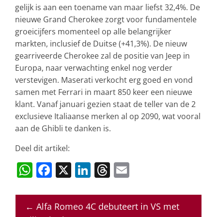
gelijk is aan een toename van maar liefst 32,4%. De
nieuwe Grand Cherokee zorgt voor fundamentele
groeicijfers momenteel op alle belangrijker
markten, inclusief de Duitse (+41,3%). De nieuw
gearriveerde Cherokee zal de positie van Jeep in
Europa, naar verwachting enkel nog verder
verstevigen. Maserati verkocht erg goed en vond
samen met Ferrari in maart 850 keer een nieuwe
klant. Vanaf januari gezien staat de teller van de 2
exclusieve Italiaanse merken al op 2090, wat vooral
aan de Ghibli te danken is.
Deel dit artikel:
W
F
X
Li
T
E
h
a
n
h
m
at
c
k
re
ai
←
Alfa Romeo 4C debuteert in VS met
s
e
e
a
l