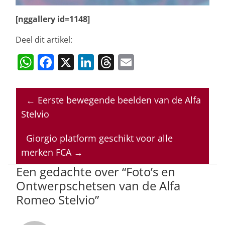
[nggallery id=1148]
Deel dit artikel:
W
F
X
Li
T
E
h
a
n
h
m
at
c
k
re
ai
←
Eerste bewegende beelden van de Alfa
s
e
e
a
l
Stelvio
A
b
dI
d
p
o
n
s
Giorgio platform geschikt voor alle
merken FCA
→
p
o
Een gedachte over “
Foto’s en
k
Ontwerpschetsen van de Alfa
Romeo Stelvio
”