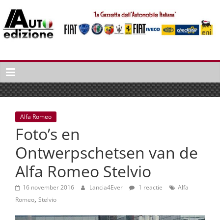
Spring
naar
inhoud
Auto
Edizione
La
Gazetta
dell'Automobile
Alfa Romeo
Italiana
Foto’s en
|
Italiaans
Ontwerpschetsen van de
autonieuws
Alfa Romeo Stelvio
&
lifestyle
16 november 2016
Lancia4Ever
1 reactie
Alfa
,
Romeo
Stelvio