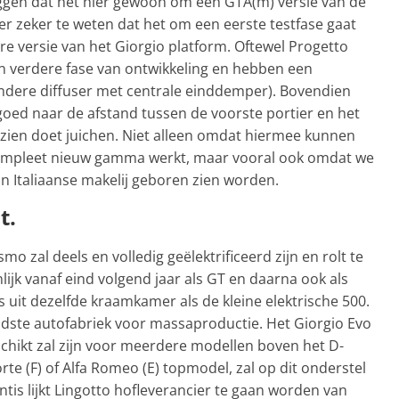
eggen dat het hier gewoon om een GTA(m) versie van de
er zeker te weten dat het om een eerste testfase gaat
e versie van het Giorgio platform. Oftewel Progetto
en verdere fase van ontwikkeling en hebben een
andere diffuser met centrale einddemper). Bovendien
 je goed naar de afstand tussen de voorste portier en het
er zien doet juichen. Niet alleen omdat hiermee kunnen
compleet nieuw gamma werkt, maar vooral ook omdat we
an Italiaanse makelij geboren zien worden.
t.
 zal deels en volledig geëlektrificeerd zijn en rolt te
nlijk vanaf eind volgend jaar als GT en daarna ook als
 uit dezelfde kraamkamer als de kleine elektrische 500.
dste autofabriek voor massaproductie. Het Giorgio Evo
schikt zal zijn voor meerdere modellen boven het D-
e (F) of Alfa Romeo (E) topmodel, zal op dit onderstel
tis lijkt Lingotto hofleverancier te gaan worden van