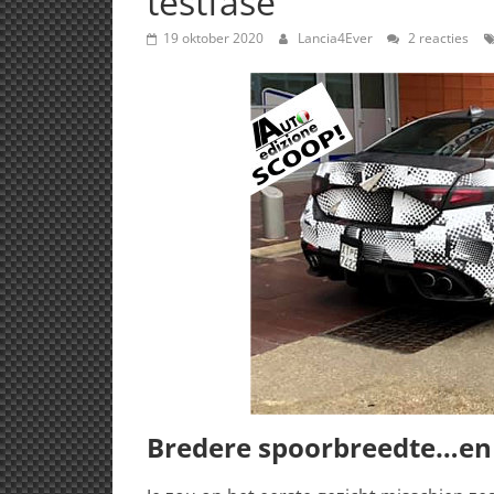
testfase
19 oktober 2020
Lancia4Ever
2 reacties
Bredere spoorbreedte…en 