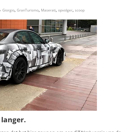
,
,
,
,
Giorgio
GranTurismo
Maserati
opvolger
scoop
langer.