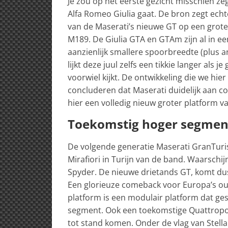
Je zou op het eerste gezicht misschien z
Alfa Romeo Giulia gaat. De bron zegt echt
van de Maserati’s nieuwe GT op een groter
M189. De Giulia GTA en GTAm zijn al in e
aanzienlijk smallere spoorbreedte (plus 
lijkt deze juul zelfs een tikkie langer als
voorwiel kijkt. De ontwikkeling die we hi
concluderen dat Maserati duidelijk aan 
hier een volledig nieuw groter platform v
Toekomstig hoger segmen
De volgende generatie Maserati GranTurismo
Mirafiori in Turijn van de band. Waarschij
Spyder. De nieuwe drietands GT, komt dus
Een glorieuze comeback voor Europa’s ou
platform is een modulair platform dat ge
segment. Ook een toekomstige Quattroport
tot stand komen. Onder de vlag van Stellan