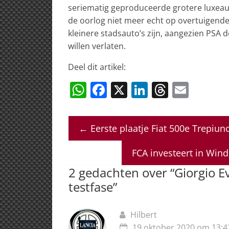
seriematig geproduceerde grotere luxeauto’
de oorlog niet meer echt op overtuigende 
kleinere stadsauto’s zijn, aangezien PSA 
willen verlaten.
Deel dit artikel:
W
F
X
Li
T
E
h
a
n
h
m
at
c
k
re
ai
←
Eerste plaatje Fiat 500e Trepiun
s
e
e
a
l
A
b
dI
d
FCA investeert in Win
p
o
n
s
2 gedachten over “
Giorgio E
p
o
testfase
”
k
Hilbert
19 oktober 2020 om 13:4