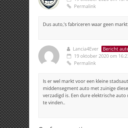
Permalink
Dus auto,’s fabriceren waar geen markt 
Lancia4Ever
Bericht aut
19 oktober 2020 om 16:2
Permalink
Is er wel markt voor een kleine stadsau
middensegment auto met zuinige diese
verzadigd is. Een dure elektrische auto
te vinden..