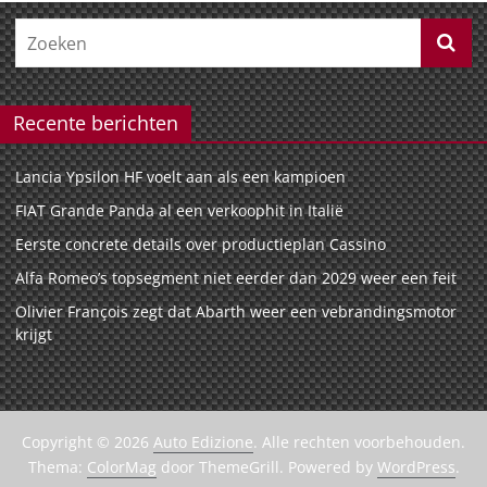
Recente berichten
Lancia Ypsilon HF voelt aan als een kampioen
FIAT Grande Panda al een verkoophit in Italië
Eerste concrete details over productieplan Cassino
Alfa Romeo’s topsegment niet eerder dan 2029 weer een feit
Olivier François zegt dat Abarth weer een vebrandingsmotor
krijgt
Copyright © 2026
Auto Edizione
. Alle rechten voorbehouden.
Thema:
ColorMag
door ThemeGrill. Powered by
WordPress
.