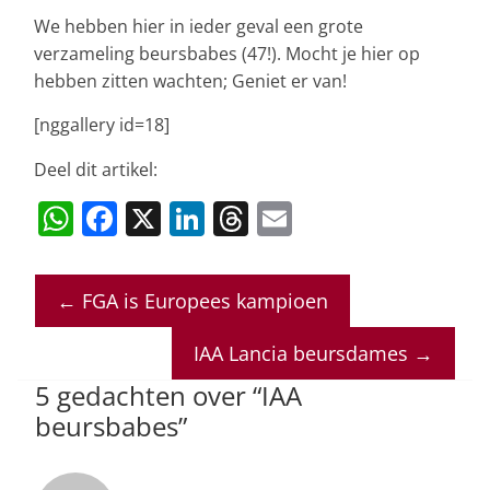
We hebben hier in ieder geval een grote
verzameling beursbabes (47!). Mocht je hier op
hebben zitten wachten; Geniet er van!
[nggallery id=18]
Deel dit artikel:
W
F
X
Li
T
E
h
a
n
h
m
at
c
k
re
ai
←
FGA is Europees kampioen
s
e
e
a
l
A
b
dI
d
IAA Lancia beursdames
→
p
o
n
s
5 gedachten over “
IAA
p
o
beursbabes
”
k