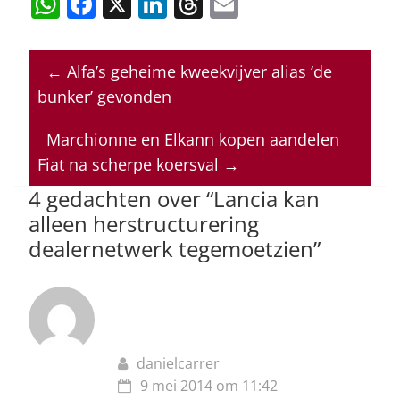
W
F
X
Li
T
E
h
a
n
h
m
at
c
k
re
ai
←
Alfa’s geheime kweekvijver alias ‘de
s
e
e
a
l
bunker’ gevonden
A
b
dI
d
p
o
n
s
Marchionne en Elkann kopen aandelen
Fiat na scherpe koersval
→
p
o
4 gedachten over “
Lancia kan
k
alleen herstructurering
dealernetwerk tegemoetzien
”
danielcarrer
9 mei 2014 om 11:42