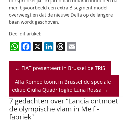
oorspronkelijke 10-jarenplan ook kan inhouden dat
men bijvoorbeeld een extra B-segment model
overweegt en dat de nieuwe Delta op de langere
baan wordt geschoven.
Deel dit artikel:
W
F
X
Li
T
E
h
a
n
h
m
at
c
k
re
ai
←
FIAT presenteert in Brussel de TRIS
s
e
e
a
l
A
b
dI
d
Alfa Romeo toont in Brussel de speciale
p
o
n
s
editie Giulia Quadrifoglio Luna Rossa
→
p
o
7 gedachten over “
Lancia ontmoet
de olympische vlam in Melfi-
k
fabriek
”