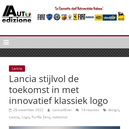
Spring
naar
inhoud
Auto
Edizione
La
Gazetta
dell'Automobile
Lancia
Italiana
Lancia stijlvol de
|
Italiaans
toekomst in met
autonieuws
innovatief klassiek logo
&
lifestyle
,
28 november 2022
Lancia4Ever
14 reacties
design
,
,
,
Lancia
Logo
Pu+Ra Zero
toekomst