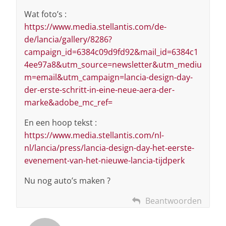
Wat foto’s :
https://www.media.stellantis.com/de-
de/lancia/gallery/8286?
campaign_id=6384c09d9fd92&mail_id=6384c1
4ee97a8&utm_source=newsletter&utm_mediu
m=email&utm_campaign=lancia-design-day-
der-erste-schritt-in-eine-neue-aera-der-
marke&adobe_mc_ref=
En een hoop tekst :
https://www.media.stellantis.com/nl-
nl/lancia/press/lancia-design-day-het-eerste-
evenement-van-het-nieuwe-lancia-tijdperk
Nu nog auto’s maken ?
Beantwoorden