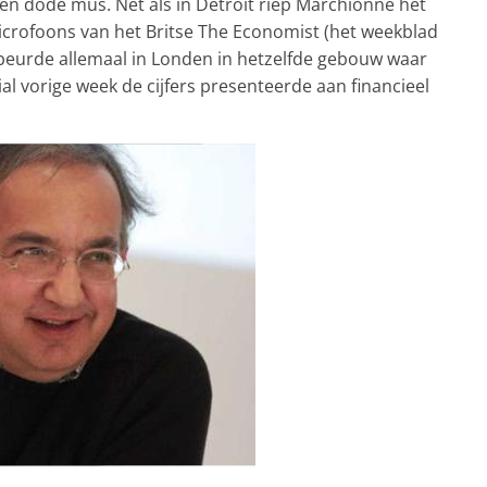
een dode mus. Net als in Detroit riep Marchionne het
microfoons van het Britse The Economist (het weekblad
ebeurde allemaal in Londen in hetzelfde gebouw waar
l vorige week de cijfers presenteerde aan financieel