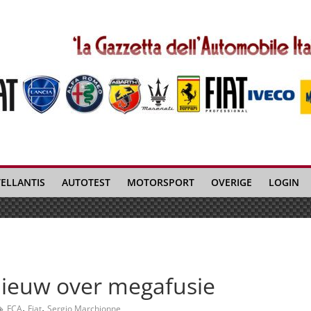
TELLANTIS
AUTOTEST
MOTORSPORT
OVERIGE
LOGIN
ieuw over megafusie
,
,
FCA
Fiat
Sergio Marchionne