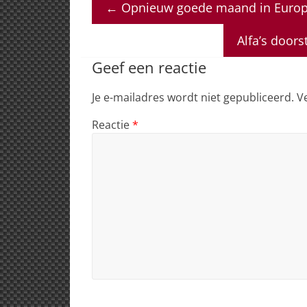
←
Opnieuw goede maand in Europa
s
e
e
a
l
A
b
dI
d
Alfa’s doors
p
o
n
s
Geef een reactie
p
o
Je e-mailadres wordt niet gepubliceerd.
V
k
Reactie
*