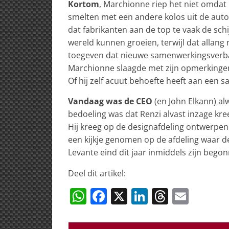
Kortom
, Marchionne riep het niet omdat
smelten met een andere kolos uit de auto-
dat fabrikanten aan de top te vaak de sch
wereld kunnen groeien, terwijl dat allang 
toegeven dat nieuwe samenwerkingsverband
Marchionne slaagde met zijn opmerkingen 
Of hij zelf acuut behoefte heeft aan een
Vandaag was de CEO
(en John Elkann) al
bedoeling was dat Renzi alvast inzage kr
Hij kreeg op de designafdeling ontwerpen
een kijkje genomen op de afdeling waar d
Levante eind dit jaar inmiddels zijn bego
Deel dit artikel:
W
F
X
Li
T
E
h
a
n
h
m
at
c
k
re
ai