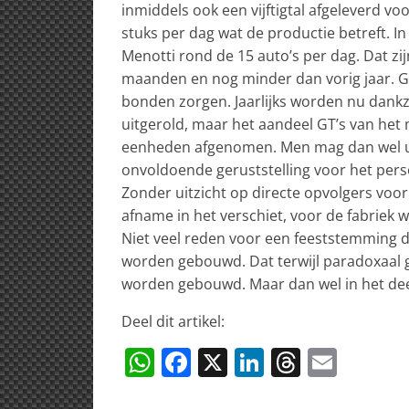
inmiddels ook een vijftigtal afgeleverd voo
stuks per dag wat de productie betreft. In
Menotti rond de 15 auto’s per dag. Dat z
maanden en nog minder dan vorig jaar. 
bonden zorgen. Jaarlijks worden nu dankzi
uitgerold, maar het aandeel GT’s van het
eenheden afgenomen. Men mag dan wel uit
onvoldoende geruststelling voor het per
Zonder uitzicht op directe opvolgers voo
afname in het verschiet, voor de fabrie
Niet veel reden voor een feeststemming d
worden gebouwd. Dat terwijl paradoxaal g
worden gebouwd. Maar dan wel in het deel
Deel dit artikel:
W
F
X
Li
T
E
h
a
n
h
m