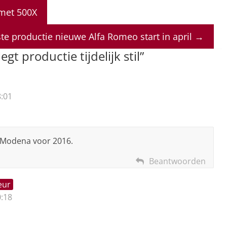
 met 500X
ste productie nieuwe Alfa Romeo start in april
→
egt productie tijdelijk stil
”
:01
or Modena voor 2016.
Beantwoorden
eur
:18