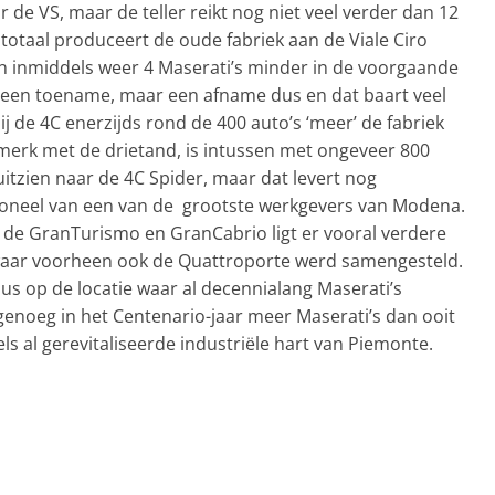
r de VS, maar de teller reikt nog niet veel verder dan 12
 totaal produceert de oude fabriek aan de Viale Ciro
ijn inmiddels weer 4 Maserati’s minder in de voorgaande
Geen toename, maar een afname dus en dat baart veel
j de 4C enerzijds rond de 400 auto’s ‘meer’ de fabriek
 merk met de drietand, is intussen met ongeveer 800
zien naar de 4C Spider, maar dat levert nog
soneel van een van de grootste werkgevers van Modena.
r de GranTurismo en GranCabrio ligt er vooral verdere
k waar voorheen ook de Quattroporte werd samengesteld.
us op de locatie waar al decennialang Maserati’s
enoeg in het Centenario-jaar meer Maserati’s dan ooit
s al gerevitaliseerde industriële hart van Piemonte.