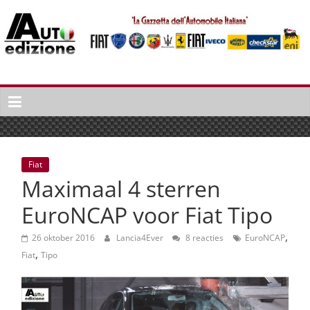
Spring
naar
inhoud
Auto
Edizione
La
Gazetta
dell'Automobile
Fiat
Italiana
Maximaal 4 sterren
|
Italiaans
EuroNCAP voor Fiat Tipo
autonieuws
,
&
26 oktober 2016
Lancia4Ever
8 reacties
EuroNCAP
,
lifestyle
Fiat
Tipo