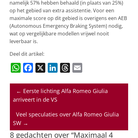
namelijk 57% hebben behaald (in plaats van 25%)
op het gebied van extra assistentie. Voor een
maximale score op dit gebied is overigens een AEB
(Autonomous Emergency Braking System) nodig,
wat op vergelijkbare modellen vrijwel nooit
leverbaar is.
Deel dit artikel:
W
F
X
Li
T
E
h
a
n
h
m
at
c
k
re
ai
←
Eerste lichting Alfa Romeo Giulia
s
e
e
a
l
arriveert in de VS
A
b
dI
d
p
o
n
s
Veel speculaties over Alfa Romeo Giulia
SW
→
p
o
8 gedachten over “
Maximaal 4
k