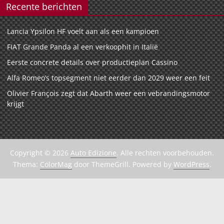
A
b
dI
d
Recente berichten
p
o
n
s
p
o
Lancia Ypsilon HF voelt aan als een kampioen
k
FIAT Grande Panda al een verkoophit in Italië
Eerste concrete details over productieplan Cassino
Alfa Romeo’s topsegment niet eerder dan 2029 weer een feit
Olivier François zegt dat Abarth weer een vebrandingsmotor
krijgt
Copyright © 2026
Auto Edizione
. Alle rechten voorbehouden.
Thema:
ColorMag
door ThemeGrill. Powered by
WordPress
.