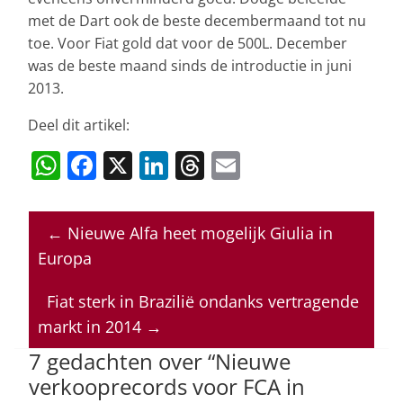
met de Dart ook de beste decembermaand tot nu
toe. Voor Fiat gold dat voor de 500L. December
was de beste maand sinds de introductie in juni
2013.
Deel dit artikel:
W
F
X
Li
T
E
h
a
n
h
m
at
c
k
re
ai
←
Nieuwe Alfa heet mogelijk Giulia in
s
e
e
a
l
Europa
A
b
dI
d
p
o
n
s
Fiat sterk in Brazilië ondanks vertragende
markt in 2014
→
p
o
7 gedachten over “
Nieuwe
k
verkooprecords voor FCA in