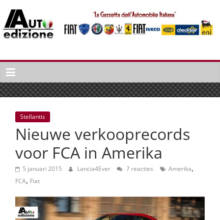
Spring
naar
inhoud
Auto
Edizione
La
Gazetta
dell'Automobile
Stellantis
Italiana
Nieuwe verkooprecords
|
Italiaans
voor FCA in Amerika
autonieuws
,
&
5 januari 2015
Lancia4Ever
7 reacties
Amerika
,
lifestyle
FCA
Fiat